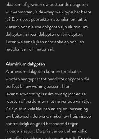
plaatsen of gewoon uw bestaande dakgoten 
wilt vervangen, is de vraag welk type het beste 
is? De meest gebruikte materialen om uit te 
kiezen voor nieuwe dakgoten zijn aluminium 
dakgoten, zinken dakgoten en vinylgoten. 
Laten we eens kijken naar enkele voor- en 
nadelen van elk materiaal.
Aluminium dakgoten
Aluminium dakgoten kunnen ter plaatse 
worden aangepast tot naadloze dakgoten die 
perfect bij uw woning passen. Hun 
levensverwachting is ruim twintig jaar en ze 
roesten of verdunnen niet na verloop van tijd. 
Ze zijn er in vele kleuren en stijlen, passen bij 
uw buitenschilderwerk, maken uw huis visueel 
aantrekkelijk en goed beschermd tegen 
moeder natuur. De prijs varieert afhankelijk 
van of je iets dikker en duurzamer wilt. Enkele 