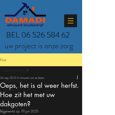
BEL
06 526 584 62
uw project is onze zorg
Post
Alle berichten
30 sep 2022
3 minuten om te lezen
Alle berichten
Oeps, het is al weer herfst.
Buiten
Hoe zit het met uw
Tuin
dakgoten?
Timmerwerk
Bijgewerkt op:
19 jun 2025