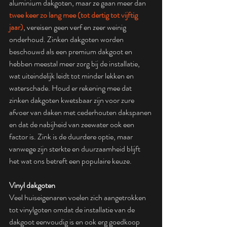
aluminium dakgoten, maar ze gaan meer dan 
twee keer zo lang mee (tot dertig tot vijftig 
jaar)
, vereisen geen verf en zeer weinig 
onderhoud. Zinken dakgoten worden 
beschouwd als een premium dakgoot en 
hebben meestal meer zorg bij de installatie, 
wat uiteindelijk leidt tot minder lekken en 
waterschade. Houd er rekening mee dat 
zinken dakgoten kwetsbaar zijn voor zure 
afvoer van daken met cederhouten dakspanen 
en dat de nabijheid van zeewater ook een 
factor is. Zink is de duurdere optie, maar 
vanwege zijn sterkte en duurzaamheid blijft 
het wat ons betreft een populaire keuze.
Vinyl dakgoten
Veel huiseigenaren voelen zich aangetrokken 
tot vinylgoten omdat de installatie van de 
dakgoot eenvoudig is en ook erg goedkoop 