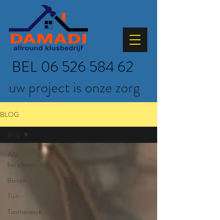
BEL
06 526 584 62
uw project is onze zorg
BLOG
Blog
Alle
berichten
Buiten
Tuin
Timmerwerk