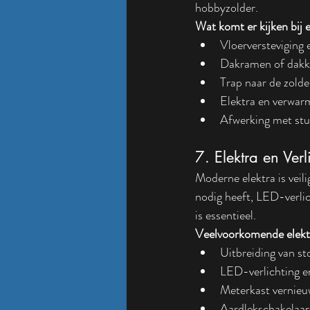
hobbyzolder.
Wat komt er kijken bij 
Vloerversteviging e
Dakramen of dakka
Trap naar de zolde
Elektra en verwar
Afwerking met stu
7. Elektra en Verl
Moderne elektra is veili
nodig heeft, LED-verlic
is essentieel.
Veelvoorkomende elek
Uitbreiding van s
LED-verlichting 
Meterkast vernie
Aardlekschakelaars