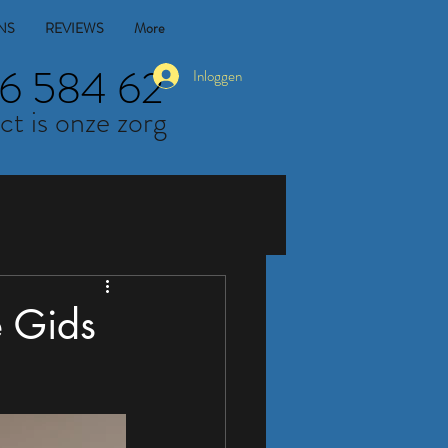
NS
REVIEWS
More
6 584 62
Inloggen
ct is onze zorg
 Gids