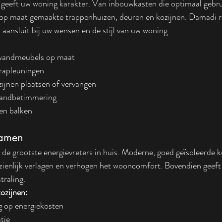
eeft uw woning karakter. Van inbouwkasten die optimaal gebr
 op maat gemaakte trappenhuizen, deuren en kozijnen. Damadi re
aansluit bij uw wensen en de stijl van uw woning.
wandmeubels op maat
trapleuningen
ijnen plaatsen of vervangen
wandbetimmering
en balken
Ramen
 de grootste energievreters in huis. Moderne, goed geïsoleerde 
zienlijk verlagen en verhogen het wooncomfort. Bovendien geeft
traling.
ozijnen:
 op energiekosten
tie