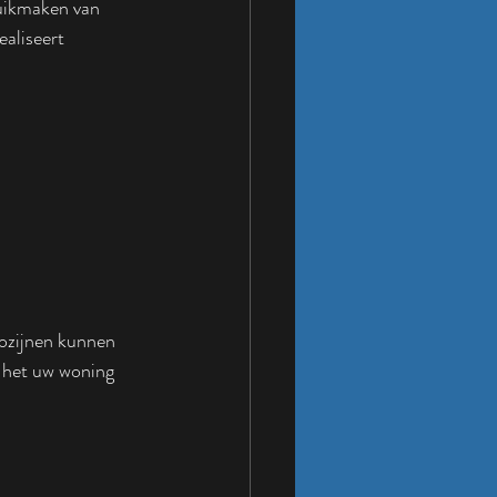
uikmaken van 
aliseert 
kozijnen kunnen 
 het uw woning 