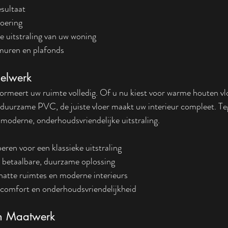
esultaat
voering
e uitstraling van uw woning
muren en plafonds
gelwerk
ormeert uw ruimte volledig. Of u nu kiest voor warme houten vlo
f duurzame PVC, de juiste vloer maakt uw interieur compleet. Te
 moderne, onderhoudsvriendelijke uitstraling.
eren voor een klassieke uitstraling
 betaalbare, duurzame oplossing
natte ruimtes en moderne interieurs
comfort en onderhoudsvriendelijkheid
n Maatwerk