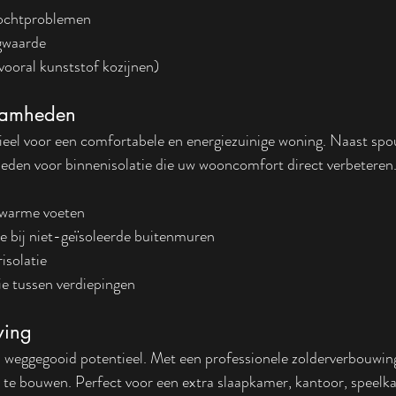
vochtproblemen
gwaarde
oral kunststof kozijnen)
zaamheden
tieel voor een comfortabele en energiezuinige woning. Naast sp
kheden voor binnenisolatie die uw wooncomfort direct verbeteren
r warme voeten
e bij niet-geïsoleerde buitenmuren
isolatie
ie tussen verdiepingen
wing
 weggegooid potentieel. Met een professionele zolderverbouwing
te bouwen. Perfect voor een extra slaapkamer, kantoor, speelk