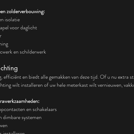
een zolderverbouwing:
n isolatie
pel voor daglicht
r
ming
cwerk en schilderwerk
ichting
g, efficiënt en biedt alle gemakken van deze tijd. Of u nu extra 
hting wilt installeren of uw hele meterkast wilt vernieuwen, vakk
trawerkzaamheden:
topcontacten en schakelaars
en dimbare systemen
uwen
 installeren