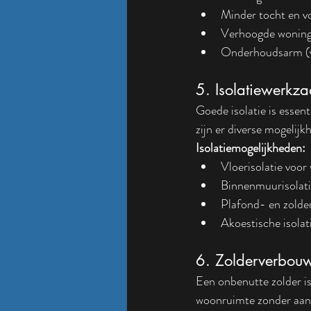
Minder tocht en 
Verhoogde wonin
Onderhoudsarm (vo
5. Isolatiewerk
Goede isolatie is essen
zijn er diverse mogelij
Isolatiemogelijkheden:
Vloerisolatie voo
Binnenmuurisolati
Plafond- en zolder
Akoestische isolat
6. Zolderverbou
Een onbenutte zolder is
woonruimte zonder aan 