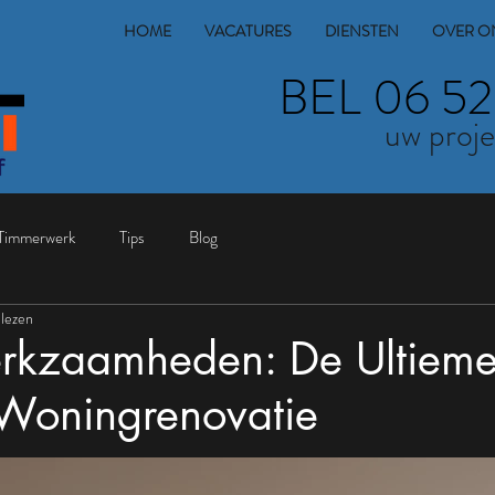
HOME
VACATURES
DIENSTEN
OVER O
BEL 06 52
uw proje
Timmerwerk
Tips
Blog
lezen
rkzaamheden: De Ultieme
Woningrenovatie