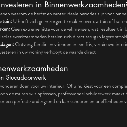
nvesteren in Binnenwerkzaamheden
edenen waarom de herfst en winter ideale periodes zijn voor binn
e tuin:
 U hoeft zich geen zorgen te maken over uw tuin of buite
rken:
 Geen extreme hitte voor de vakmensen, wat resulteert in 
 Isolatiewerkzaamheden betalen zich direct terug in lagere stoo
tdagen:
 Ontvang familie en vrienden in een fris, vernieuwd interi
nvesteren in uw woning verhoogt de waarde direct
innenwerkzaamheden
en Stucadoorwerk
 wonderen doen voor uw interieur. Of u nu kiest voor een comple
oon de muren wilt opfrissen, professioneel schilderwerk maakt he
or een perfecte ondergrond en kan scheuren en oneffenheden v