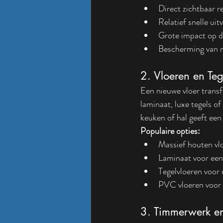
Direct zichtbaar r
Relatief snelle uit
Grote impact op d
Bescherming van 
2. Vloeren en Te
Een nieuwe vloer transf
laminaat, luxe tegels o
keuken of hal geeft een
Populaire opties:
Massief houten vlo
Laminaat voor een
Tegelvloeren voor 
PVC vloeren voor 
3. Timmerwerk e