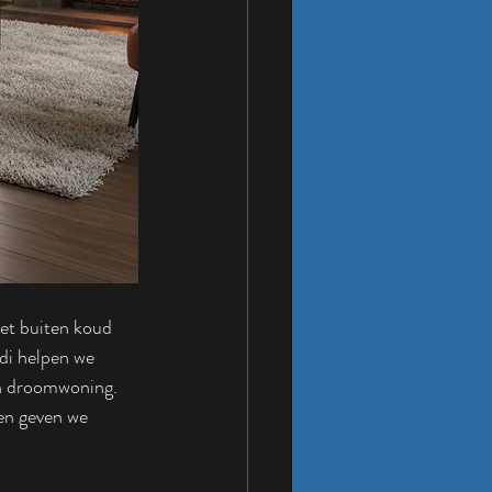
het buiten koud 
di helpen we 
un droomwoning. 
en geven we 