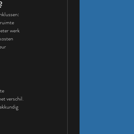
?
enklussen:
nruimte
beter werk
kkosten
eur
te 
t verschil. 
akkundig 