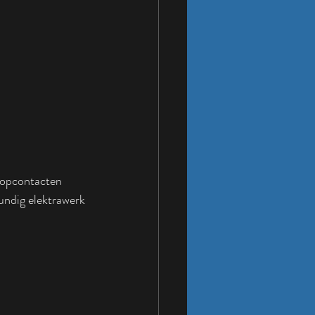
stopcontacten 
undig elektrawerk 