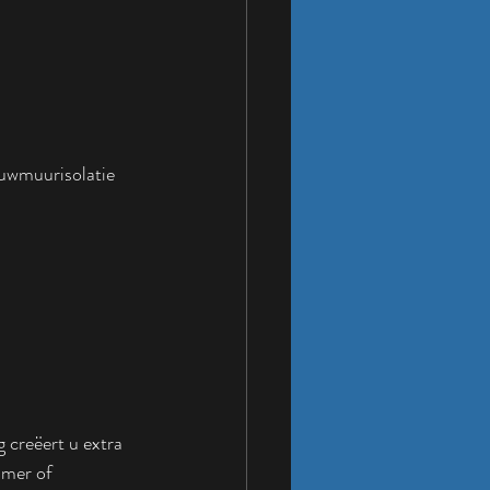
ouwmuurisolatie 
.
 creëert u extra 
amer of 