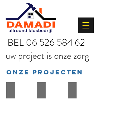
BEL
06 526 584 62
uw project is onze zorg
Onze projecten
Houtrot reparatie en een nieuwe luifel😍 5
Timmerwerk
Dak en Dakgoot projecten
Projecten
Projecten
in
van
deuren,
timmerwerk.
ramen
en
kozijnen.