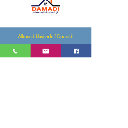
Allround klusbedrijf Damadi
Onze diensten
Renovatie en aanbouw
Keuken
Badkamers en toiletten
Daken en afvoer
Schilderwerk
Timmerwerk
Dakgoot reiniging
Isolatie
Vloeren en Tegels